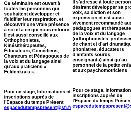
Il s’adresse à toute perso
Ce séminaire est ouvert à
désirant développer sa pr
toutes les personnes qui
voix, sa diction et son
souhaitent développer et
expression et est aussi
fluidifier leur respiration, et
vivement recommandé au
découvrir une vraie présence
pédagogues et thérapeut
à soi et à ce qui nous entoure.
de la voix et du langage
Il est aussi conseillé aux
(orthophonistes, professe
Orthophonistes,
de chant et d’art dramatiq
Kinésithérapeutes,
phoniatres, éducateurs
Éducateurs, Comédiens,
d’enfants sourds,
Chanteurs et Pédagogues de
enseignants) ainsi qu’au
la voix et du langage ainsi
personnel de la petite enf
qu’aux praticiens «
et aux psychomotriciens
Feldenkrais ».
Pour ce stage, Information
Pour ce stage, Informations et
inscriptions auprès de
inscriptions auprès de
l’Espace du temps Présen
l’Espace du temps Présent
espacedutempspresent@sf
espacedutempspresent@sfr.fr