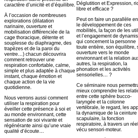
Déglutition et Expression, ri
caractère d’unicité et d’équilibre.
libre et efficace ?
À l’occasion de nombreuses
Peut on faire un parallèle en
explorations (dilatation
le développement de ces
narinaire, ouverture et
mobilités, la façon de les util
mobilisation différenciée de la
et l’engagement de dynami
cage thoracique, détente et
qui concernent la personne
souplesse du diaphragme, des
toute entière, son équilibre,
trapèzes et de la paroi du
ouverture vers le monde
ventre…) chacun découvrira
environnant et la relation au
comment retrouver une
autres, la respiration, la
respiration confortable, calme,
phonation et les activités
simple et plus adaptée à chaque
sensorielles… ?
instant, chaque émotion et
chaque action de la vie
Ce séminaire nous permettr
quotidienne.
mieux comprendre les relati
entre cette sphère bucco-
Nous verrons aussi comment
laryngée et la colonne
utiliser la respiration pour
vertébrale, le regard, les ap
éveiller cette présence à soi et
la dynamique de la ceinture
au monde environnant, cette
scapulaire, la fonction
sensation de soi vivante et
respiratoire, à travers un rée
régénérante ainsi qu’une vraie
vécu sensori-moteur.
qualité d’écoute…