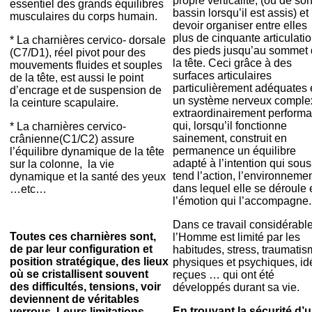
propre verticalité, (ou de so
essentiel des grands équilibres
bassin lorsqu’il est assis) et
musculaires du corps humain.
devoir organiser entre elles
plus de cinquante articulatio
* La charnières cervico- dorsale
des pieds jusqu’au sommet
(C7/D1), réel pivot pour des
la tête. Ceci grâce à des
mouvements fluides et souples
surfaces articulaires
de la tête, est aussi le point
particulièrement adéquates 
d’encrage et de suspension de
un système nerveux comple
la ceinture scapulaire.
extraordinairement performa
qui, lorsqu’il fonctionne
* La charnières cervico-
sainement, construit en
crânienne(C1/C2) assure
permanence un équilibre
l’équilibre dynamique de la tête
adapté à l’intention qui sous
sur la colonne, la vie
tend l’action, l’environneme
dynamique et la santé des yeux
dans lequel elle se déroule 
…etc…
l’émotion qui l’accompagne.
Dans ce travail considérable
Toutes ces charnières sont,
l’Homme est limité par les
de par leur configuration et
habitudes, stress, traumati
position stratégique, des lieux
physiques et psychiques, id
où se cristallisent souvent
reçues … qui ont été
des difficultés, tensions, voir
développés durant sa vie.
deviennent de véritables
En trouvant la sécurité d’
verrous. Leurs limitations