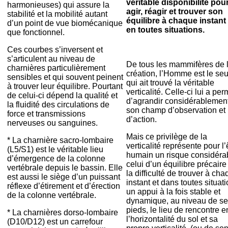
véritable disponibilité pou
harmonieuses) qui assure la
agir, réagir et trouver son
stabilité et la mobilité autant
équilibre à chaque instant 
d’un point de vue biomécanique
en toutes situations.
que fonctionnel.
Ces courbes s’inversent et
s’articulent au niveau de
De tous les mammifères de 
charnières particulièrement
création, l’Homme est le seu
sensibles et qui souvent peinent
qui ait trouvé la véritable
à trouver leur équilibre. Pourtant
verticalité. Celle-ci lui a per
de celui-ci dépend la qualité et
d’agrandir considérablemen
la fluidité des circulations de
son champ d’observation et
force et transmissions
d’action.
nerveuses ou sanguines.
Mais ce privilège de la
* La charnière sacro-lombaire
verticalité représente pour l’
(L5/S1) est le véritable lieu
humain un risque considéra
d’émergence de la colonne
celui d’un équilibre précaire
vertébrale depuis le bassin. Elle
la difficulté de trouver à ch
est aussi le siège d’un puissant
instant et dans toutes situati
réflexe d’étirement et d’érection
un appui à la fois stable et
de la colonne vertébrale.
dynamique, au niveau de s
pieds, le lieu de rencontre e
* La charnières dorso-lombaire
l’horizontalité du sol et sa
(D10/D12) est un carrefour