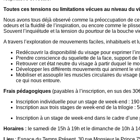
Toutes ces tensions ou limitations vécues au niveau du visa
Nous avons tous déjà observé comme la préoccupation de certai
odeurs et la fluidité de l’inspiration, ou encore comme le pliss
Souvent l’inquiétude et la tension du pourtour de la bouche vie
A travers l’exploration de mouvements faciles, inhabituels et 
Redécouvrir la disponibilité du visage pour exprimer l’i
Prendre conscience du squelette de la face, support de l
Retrouver cet état neutre du visage à partir duquel le mo
Développer les différents mouvements qui animent le visag
Mobiliser et assouplir les muscles circulaires du visage
ce qui nous entoure.
Frais p
édagogiques
(payables à l’inscription, en sus des 30€
Inscription individuelle pour un stage de week-end : 190
Inscription aux trois stages de week-end de la trilogie :
Inscription à un stage de week-end dans le cadre d’une 
Horaires :
le samedi de 15h à 19h et le dimanche de 10h à 
Lieu
: Espace du Temps Présent, 30 rue Monsieur le Prince 7