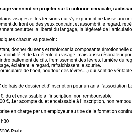
ge viennent se projeter sur la colonne cervicale, raidissant 
ns visages et les tensions qui s’y expriment ne laisse aucune pl
ement du front ou des yeux contraint et assombrit le regard, rétré
nnent perturber la liberté du langage, la légèreté de l’articulati
ludiques chacun va pouvoir :
nstant, donner du sens et renforcer la composante émotionnelle 
a mobilité et de la détente du visage, mais aussi résonateur pour
indre battement de cils, frémissement des lèvres, lumière du rega
e, éclairent le regard, rafraîchissent le sourire.
 (orbiculaire de l’oeil, pourtour des lèvres…) qui sont de vérit
 de frais de dossier et d’inscription pour un an à l’association 
 €, du et encaissable à l’inscription, non remboursable
 500 €, 1er acompte du et encaissable à l’inscription, non rembou
prise en charge par un employeur au titre de la formation contin
14h30
5006 Paris