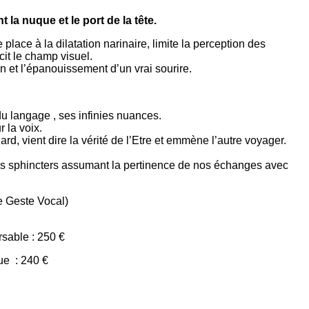
la nuque et le port de la tête.
ace à la dilatation narinaire, limite la perception des
cit le champ visuel.
on et l’épanouissement d’un vrai sourire.
du langage , ses infinies nuances.
 la voix.
rd, vient dire la vérité de l’Etre et emmène l’autre voyager.
ables sphincters assumant la pertinence de nos échanges avec
Le Geste Vocal)
rsable : 250 €
ue : 240 €