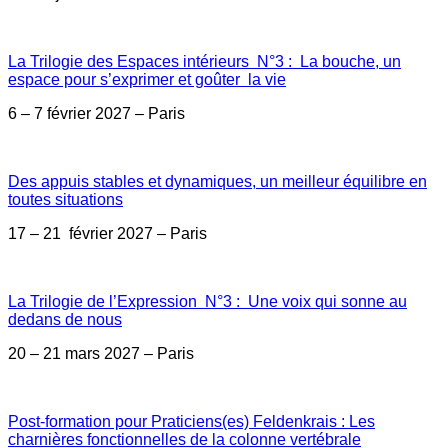
La Trilogie des Espaces intérieurs N°3 : La bouche, un
espace pour s’exprimer et goûter la vie
6 – 7 février 2027 – Paris
Des appuis stables et dynamiques, un meilleur équilibre en
toutes situations
17 – 21 février 2027 – Paris
La Trilogie de l’Expression N°3 : Une voix qui sonne au
dedans de nous
20 – 21 mars 2027 – Paris
Post-formation pour Praticiens(es) Feldenkrais : Les
charnières fonctionnelles de la colonne vertébrale